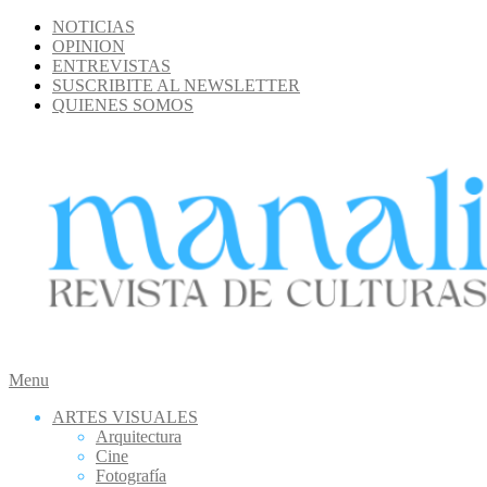
Skip
NOTICIAS
to
OPINION
content
ENTREVISTAS
SUSCRIBITE AL NEWSLETTER
QUIENES SOMOS
MANALI
Secondary
Menu
Navigation
ARTES VISUALES
Menu
Arquitectura
Cine
Fotografía