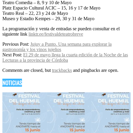
Teatro Comedia – 8, 9 y 10 de Mayo
Platz Espacio Cultural ACIC – 15, 16 y 17 de Mayo
Teatro Real – 22, 23 y 24 de Mayo
Museo y Estadio Kempes – 29, 30 y 31 de Mayo
La programación y venta de entradas se pueden consultar en el
siguiente link
linktr.ee/festivaldeteatrobreve
2026-
Previous Post:
Jujuy a Punto. Una semana para explorar la
05-
gastronomía y los vinos jujeños
12
Next Post:
El 29 de mayo llega la cuarta edición de la Noche de las
Lecturas a la provincia de Córdoba
Comments are closed, but
trackbacks
and pingbacks are open.
NOTICIAS