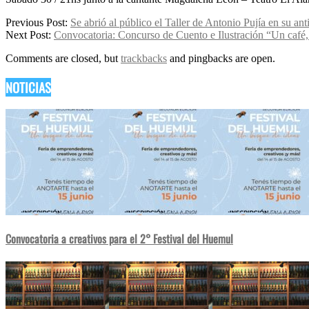
2026-
Previous Post:
Se abrió al público el Taller de Antonio Pujía en su an
05-
Next Post:
Convocatoria: Concurso de Cuento e Ilustración “Un café, 
16
Comments are closed, but
trackbacks
and pingbacks are open.
NOTICIAS
Convocatoria a creativos para el 2° Festival del Huemul