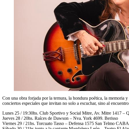
Con una obra forjada por la ternura, la hondura poética, la memoria y
conciertos especiales que invitan no solo a escuchar, sino al encuentro
Lunes 25 / 19:30hs. Club Sportivo y Social Mitre, Av. Mitre 1417 – 
Jueves 28 / 20hs. Raíces de Dawson – Nva. York 4699. Berisso
Viernes 29 / 21hs. Torcuato Tasso – Defensa 1575 San Telmo CABA
Sábado 30 / 21hs junto a la cantante Magdalena León – Teatro El Al