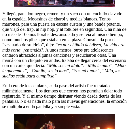
Y llegó, pantalón negro, remera y un saco con un cuchillo clavado
en la espalda. Mocasines de charol y medias blancas. Tonos
marrones, para una puesta en escena austera y una banda potente,
que viajó del trap, al hip hop, y al folklore en segundos. Una niña de
no más de 10 años lloraba desconsolada y se reía al mismo tiempo,
como muchos pibes que estaban en la plaza. Consultada por el
“vestuario de su ídolo”, dijo:
“es por el título del disco, La vida era
más corta, ¿entendés?
. A unos metros, otros pre adolescentes
cantaron abrazados algunas canciones y escucharon otras. Una
mamá con un chiquito en andas, trataba de llegar cerca del escenario
con un cartel que decía:
“Milo sos mi ídolo”. “Milo te amo”, “Milo
te queremos”, “Camilo, sos lo más”, “Sos mi amor”, “Milo, los
sueños están para cumplirse”
En la era de los celulares, cada paso del artista fue retratado
milimétricamente. Los tiempos que corren nos permiten dejar todo
registrado. Y al mismo tiempo disfrutar viendo desde detrás de las
pantallas. No es nada malo para las nuevas generaciones, la emoción
se multiplica en la pantalla y a simple vista.