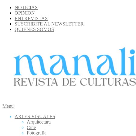
Skip
NOTICIAS
to
OPINION
content
ENTREVISTAS
SUSCRIBITE AL NEWSLETTER
QUIENES SOMOS
MANALI
Secondary
Menu
Navigation
ARTES VISUALES
Menu
Arquitectura
Cine
Fotografía