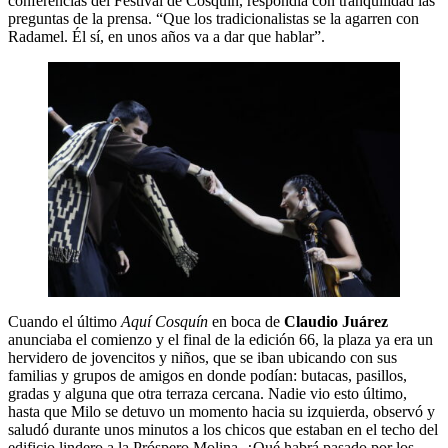
conferencias del Festival de Cosquín, respondía con tranquilidad las
preguntas de la prensa. “Que los tradicionalistas se la agarren con
Radamel. Él sí, en unos años va a dar que hablar”.
Cuando el último
Aquí Cosquín
en boca de
Claudio Juárez
anunciaba el comienzo y el final de la edición 66, la plaza ya era un
hervidero de jovencitos y niños, que se iban ubicando con sus
familias y grupos de amigos en donde podían: butacas, pasillos,
gradas y alguna que otra terraza cercana. Nadie vio esto último,
hasta que Milo se detuvo un momento hacia su izquierda, observó y
saludó durante unos minutos a los chicos que estaban en el techo del
edificio lindero a la Próspero Molina. ¿Qué habrá pasado por los