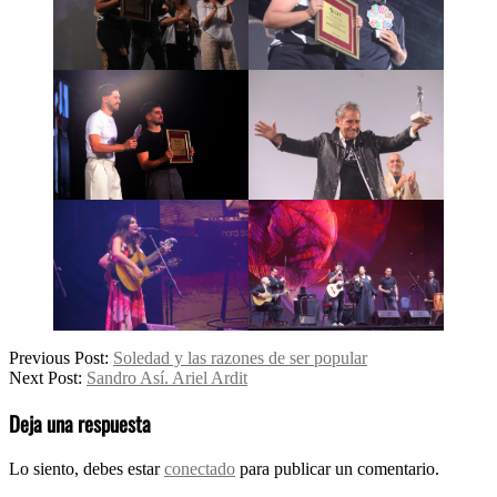
2026-
Previous Post:
Soledad y las razones de ser popular
02-
Next Post:
Sandro Así. Ariel Ardit
02
Deja una respuesta
Lo siento, debes estar
conectado
para publicar un comentario.