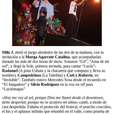
Milo J.
abrió el juego alrededor de las dos de la mañana, con la
invitación a la
Murga Agarrate Catalina
, que acompañarían
durante las más de dos horas de show. Sonaron “Gil”, “Ama de mi
sol”, y llegó la Sole, primera invitada, para cantar “Lucía”;
Radamel
(A pura Ushuta y la chacarera que compuso y lleva su
nombre),
Campedrinos
(La Taleñita) y
Cuti y Roberto
, en
“Invisible”. También estuvo Mercedes Sosa desde el recuerdo en
“El Jangadero” y
Silvio Rodríguez
en la voz en off para
“Luciérnagas”
«Hoy me voy al sol, porque Dios me llamó desde el downtown,
debo despertar, porque no se acalora mi alma»
cantó, a modo de
casi despedida. Faltaba el protocolo del festival, el poncho coscoíno,
el bis y el aplauso infinito que retumbó en el valle, como prueba de