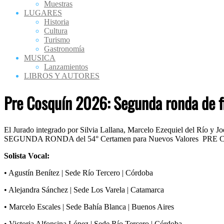
Muestras
LUGARES
Historia
Cultura
Turismo
Gastronomía
MUSICA
Lanzamientos
LIBROS Y AUTORES
Pre Cosquín 2026: Segunda ronda de fi
El
Jurado integrado por Silvia Lallana, Marcelo Ezequiel del Río y Jo
SEGUNDA RONDA del 54° Certamen para Nuevos Valores PRE COS
Solista Vocal:
• Agustín Benítez | Sede Río Tercero | Córdoba
• Alejandra Sánchez | Sede Los Varela | Catamarca
• Marcelo Escales | Sede Bahía Blanca | Buenos Aires
• Victoria Alfonsina López | Sede Río Tercero | Córdoba