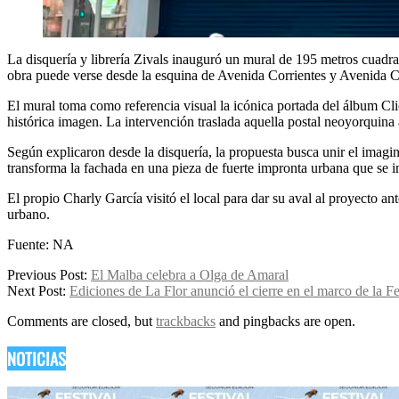
La disquería y librería Zivals inauguró un mural de 195 metros cuadra
obra puede verse desde la esquina de Avenida Corrientes y Avenida Cal
El mural toma como referencia visual la icónica portada del álbum Cl
histórica imagen. La intervención traslada aquella postal neoyorquin
Según explicaron desde la disquería, la propuesta busca unir el imagin
transforma la fachada en una pieza de fuerte impronta urbana que se in
El propio Charly García visitó el local para dar su aval al proyecto an
urbano.
Fuente: NA
2026-
Previous Post:
El Malba celebra a Olga de Amaral
05-
Next Post:
Ediciones de La Flor anunció el cierre en el marco de la Fe
09
Comments are closed, but
trackbacks
and pingbacks are open.
NOTICIAS