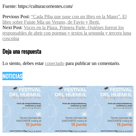
Fuente: https://culturacorrientes.com/
2026-
Previous Post:
“Cada Piba que pase con un libro en la Mano”. El
01-
libro sobre Fuiste Mía un Verano, de Favio y Berti.
27
Next Post:
Voces en la Plaza. Primera Parte. Quiénes fueron los
responsables de abrir con poemas y textos la segunda y tercera luna
coscoína
Deja una respuesta
Lo siento, debes estar
conectado
para publicar un comentario.
NOTICIAS