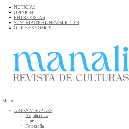
Skip
NOTICIAS
to
OPINION
content
ENTREVISTAS
SUSCRIBITE AL NEWSLETTER
QUIENES SOMOS
MANALI
Secondary
Menu
Navigation
ARTES VISUALES
Menu
Arquitectura
Cine
Fotografía